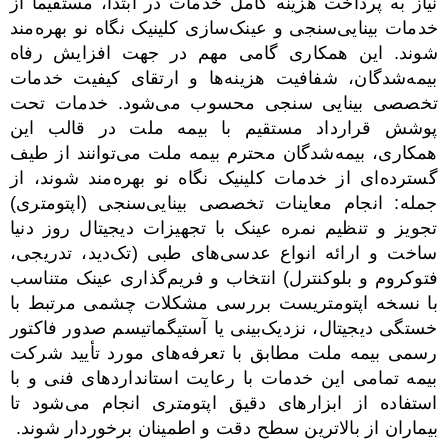
نیاز به پرداخت هزینه کامل خدمات در ابتدا، مستقیماً از
خدمات بینایی‌سنجی و عینک‌سازی کلینیک نگاه نو بهره‌مند
شوند. این همکاری گامی مهم در جهت افزایش رفاه
بیمه‌شدگان، شفافیت هزینه‌ها و ارتقای کیفیت خدمات
تخصصی بینایی سنجی محسوب می‌شود. خدمات تحت
پوشش قرارداد مستقیم با بیمه ملت در قالب این
همکاری، بیمه‌شدگان محترم بیمه ملت می‌توانند از طیف
گسترده‌ای از خدمات کلینیک نگاه نو بهره‌مند شوند، از
جمله: انجام معاینات تخصصی بینایی‌سنجی (اپتومتری)
تجویز و تنظیم نمره عینک با تجهیزات دیجیتال روز دنیا
ساخت و ارائه انواع عدسی‌های طبی (تک‌دید، تدریجی،
فتوکروم و بلوکنترل) انتخاب و فریم‌گذاری عینک متناسب
با نسخه اپتومتریست بررسی مشکلات چشمی مرتبط با
خستگی دیجیتال، نزدیک‌بینی یا آستیگماتیسم صدور فاکتور
رسمی بیمه ملت مطابق با تعرفه‌های مورد تأیید شرکت
بیمه تمامی این خدمات با رعایت استانداردهای فنی و با
استفاده از ابزارهای دقیق اپتومتری انجام می‌شود تا
بیماران از بالاترین سطح دقت و اطمینان برخوردار شوند.