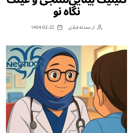
نگاه نو
از
محدثه قبادی
1404-02-22