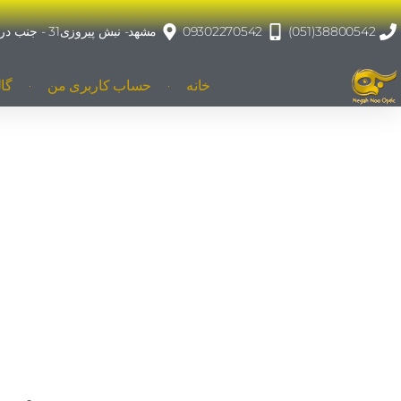
38800542(051)
09302270542
مشهد- نبش پیروزی31 - جنب درمانگاه پیروزی
خانه
حساب کاربری من
گا