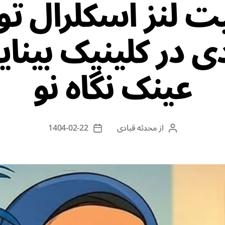
یت لنز اسکلرال ت
ی در کلینیک بینا
عینک نگاه نو
از
محدثه قبادی
1404-02-22