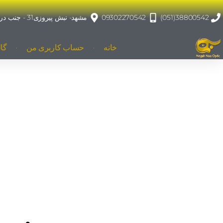
38800542(051)
09302270542
مشهد- نبش پیروزی31 - جنب درمانگاه پیروزی
خانه
حساب کاربری من
گا