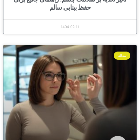
حفظ بینایی سالم
1404-02-11
مقاله